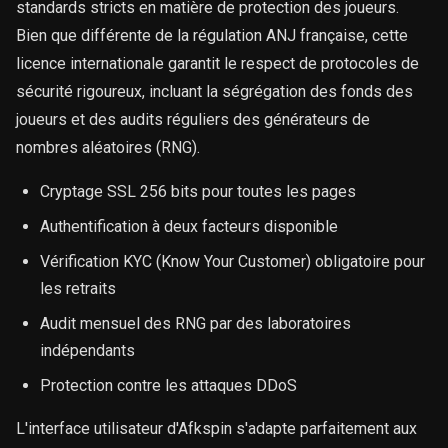
standards stricts en matière de protection des joueurs.
Bien que différente de la régulation ANJ française, cette
licence internationale garantit le respect de protocoles de
sécurité rigoureux, incluant la ségrégation des fonds des
joueurs et des audits réguliers des générateurs de
nombres aléatoires (RNG).
Cryptage SSL 256 bits pour toutes les pages
Authentification à deux facteurs disponible
Vérification KYC (Know Your Customer) obligatoire pour
les retraits
Audit mensuel des RNG par des laboratoires
indépendants
Protection contre les attaques DDoS
L'interface utilisateur d'Afkspin s'adapte parfaitement aux