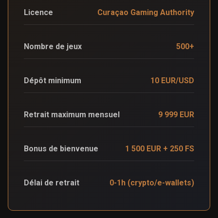
Licence
Curaçao Gaming Authority
Nombre de jeux
500+
Dépôt minimum
10 EUR/USD
Retrait maximum mensuel
9 999 EUR
Bonus de bienvenue
1 500 EUR + 250 FS
Délai de retrait
0-1h (crypto/e-wallets)