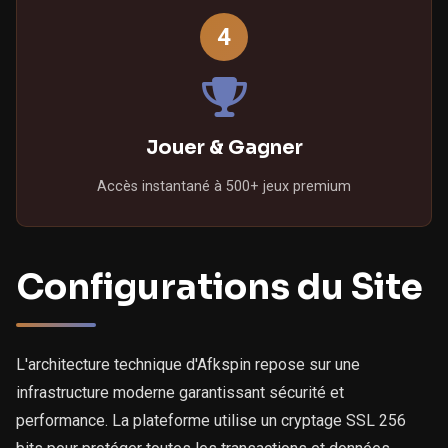
4
Jouer & Gagner
Accès instantané à 500+ jeux premium
Configurations du Site
L'architecture technique d'Afkspin repose sur une
infrastructure moderne garantissant sécurité et
performance. La plateforme utilise un cryptage SSL 256